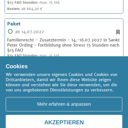
§15 FAO Stunden:
max. 15 Std.
Kosten:
ab 664,20 €
Paket
ab 14.07.2027
Familienrecht - Zusatztermin - 14.-16.07.2027 in Sankt
Peter Ording - Fortbildung ohne Stress 15 Stunden nach
§15 FAO
§15 FAO Stunden:
max. 15 Std.
Kosten:
ab 664,20 €
Cookies
Wir verwenden unsere eigenen Cookies und Cookies von
Drittanbietern, damit wir Ihnen diese Website zeigen
können und verstehen wie Sie diese verwenden, um die
von uns angebotenen Dienstleistungen zu verbessern.
Mehr erfahren & anpassen
AKZEPTIEREN
AGB
Datenschutz
Impressum
Kontakt
Cookie-Einstellungen